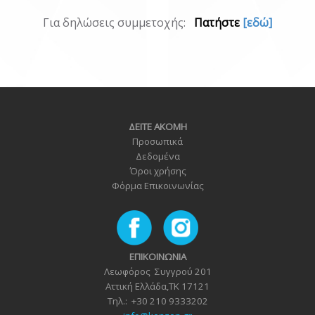
Για δηλώσεις συμμετοχής:
Πατήστε
[
εδώ
]
ΔΕΙΤΕ ΑΚΟΜΗ
Προσωπικά
Δεδομένα
Όροι χρήσης
Φόρμα Επικοινωνία
ς
ΕΠΙΚΟΙΝΩΝΙΑ
Λεωφόρος Συγγρού 201
Αττική Ελλάδα,TK 17121
Τηλ.: +30 210 9333202