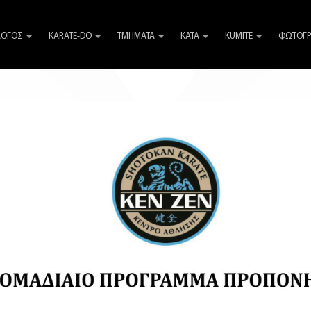
ΛΟΓΟΣ
KARATE-DO
ΤΜΗΜΑΤΑ
KATA
KUMITE
ΦΩΤΟΓΡ